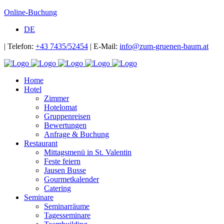
Online-Buchung
DE
| Telefon:
+43 7435/52454
| E-Mail:
info@zum-gruenen-baum.at
Home
Hotel
Zimmer
Hotelomat
Gruppenreisen
Bewertungen
Anfrage & Buchung
Restaurant
Mittagsmenü in St. Valentin
Feste feiern
Jausen Busse
Gourmetkalender
Catering
Seminare
Seminarräume
Tagesseminare