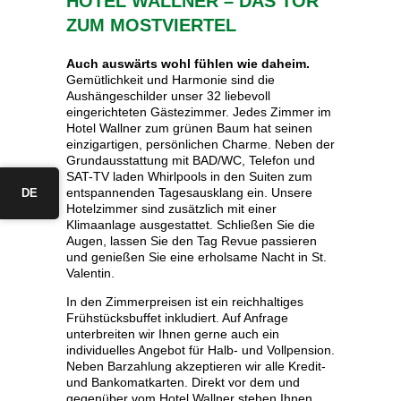
HOTEL WALLNER – DAS TOR
ZUM MOSTVIERTEL
Auch auswärts wohl fühlen wie daheim.
Gemütlichkeit und Harmonie sind die
Aushängeschilder unser 32 liebevoll
eingerichteten Gästezimmer. Jedes Zimmer im
Hotel Wallner zum grünen Baum hat seinen
einzigartigen, persönlichen Charme. Neben der
Grundausstattung mit BAD/WC, Telefon und
SAT-TV laden Whirlpools in den Suiten zum
entspannenden Tagesausklang ein. Unsere
DE
Hotelzimmer sind zusätzlich mit einer
Klimaanlage ausgestattet. Schließen Sie die
Augen, lassen Sie den Tag Revue passieren
und genießen Sie eine erholsame Nacht in St.
Valentin.
In den Zimmerpreisen ist ein reichhaltiges
Frühstücksbuffet inkludiert. Auf Anfrage
unterbreiten wir Ihnen gerne auch ein
individuelles Angebot für Halb- und Vollpension.
Neben Barzahlung akzeptieren wir alle Kredit-
und Bankomatkarten. Direkt vor dem und
gegenüber vom Hotel Wallner stehen Ihnen