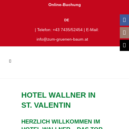
Online-Buchung
DE
| Telefon:
+43 7435/52454
| E-Mail:
info@zum-gruenen-baum.at
HOTEL WALLNER IN
ST. VALENTIN
HERZLICH WILLKOMMEN IM