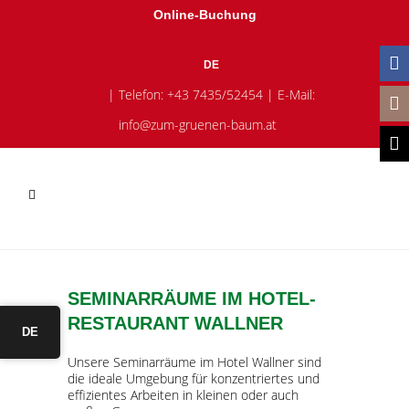
Online-Buchung
DE
| Telefon:
+43 7435/52454
| E-Mail:
info@zum-gruenen-baum.at
SEMINARRÄUME IM HOTEL-
RESTAURANT WALLNER
DE
Unsere Seminarräume im Hotel Wallner sind
die ideale Umgebung für konzentriertes und
effizientes Arbeiten in kleinen oder auch