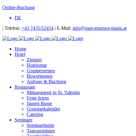
Online-Buchung
DE
| Telefon:
+43 7435/52454
| E-Mail:
info@zum-gruenen-baum.at
Home
Hotel
Zimmer
Hotelomat
Gruppenreisen
Bewertungen
Anfrage & Buchung
Restaurant
Mittagsmenü in St. Valentin
Feste feiern
Jausen Busse
Gourmetkalender
Catering
Seminare
Seminarräume
Tagesseminare