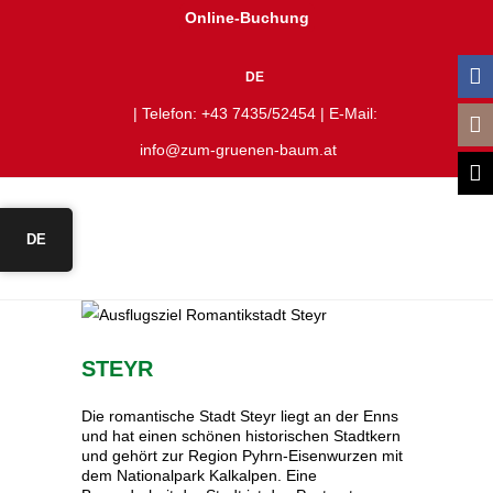
Online-Buchung
DE
| Telefon:
+43 7435/52454
| E-Mail:
info@zum-gruenen-baum.at
DE
STEYR
Die romantische Stadt Steyr liegt an der Enns
und hat einen schönen historischen Stadtkern
und gehört zur Region Pyhrn-Eisenwurzen mit
dem Nationalpark Kalkalpen. Eine