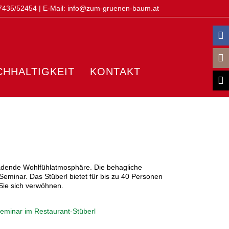
7435/52454
| E-Mail:
info@zum-gruenen-baum.at
CHHALTIGKEIT
KONTAKT
nladende Wohlfühlatmosphäre. Die behagliche
eminar. Das Stüberl bietet für bis zu 40 Personen
Sie sich verwöhnen.