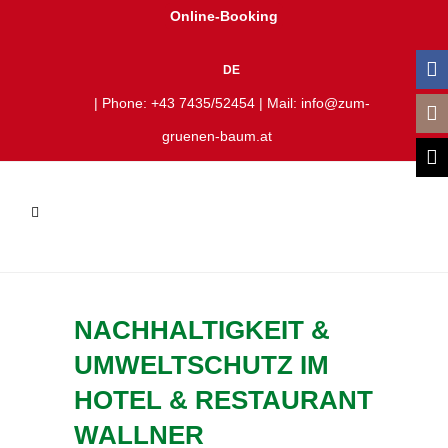
Online-Booking
DE
| Phone:
+43 7435/52454
| Mail:
info@zum-
gruenen-baum.at
NACHHALTIGKEIT &
UMWELTSCHUTZ IM
HOTEL & RESTAURANT
WALLNER