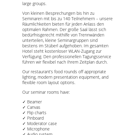
large groups.
Von kleinen Besprechungen bis hin zu
Seminaren mit bis zu 140 Teilnehmern – unsere
Räumlichkeiten bieten für jeden Anlass den
optimalen Rahmen. Der große Saal lässt sich
bedürfnisgerecht mithilfe von Trennwänden
unterteilen, kleine Seminargruppen sind
bestens im Stüberl aufgehoben. Im gesamten
Hotel steht kostenloser WLAN-Zugang zur
Verfügung. Den professionellen Tagungsservice
führen wir flexibel nach Ihrem Zeitplan durch.
Our restaurant’s food rounds off appropriate
lighting, modern presentation equipment, and
flexible room layout options.
Our seminar rooms have:
✓ Beamer
✓ Canvas
✓ Flip charts
✓ Pinboard
✓ Moderator case
✓ Microphone
✓ Audio system