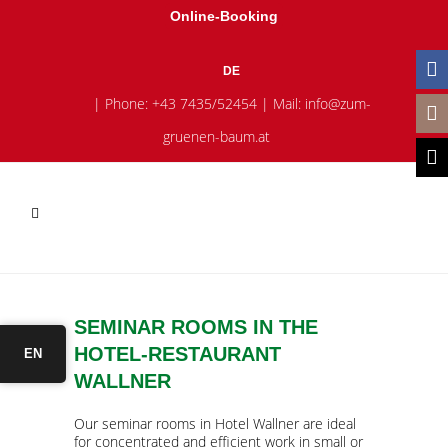
Online-Booking
DE
| Phone:
+43 7435/52454
| Mail:
info@zum-
gruenen-baum.at
SEMINAR ROOMS IN THE
HOTEL-RESTAURANT
EN
WALLNER
Our seminar rooms in Hotel Wallner are ideal
for concentrated and efficient work in small or