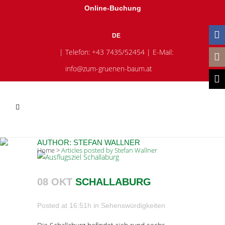
Online-Buchung
DE
| Telefon:
+43 7435/52454
| E-Mail:
info@zum-gruenen-baum.at
AUTHOR: STEFAN WALLNER
Home
>
Articles posted by Stefan Wallner
08 OKT
SCHALLABURG
Posted at 16:51h
in
Sehenswürdigkeiten