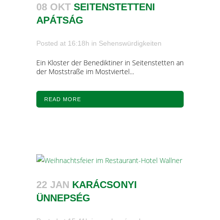
08 OKT
SEITENSTETTENI
APÁTSÁG
Posted at 16:18h
in
Sehenswürdigkeiten
Ein Kloster der Benediktiner in Seitenstetten an
der Moststraße im Mostviertel...
READ MORE
22 JAN
KARÁCSONYI
ÜNNEPSÉG