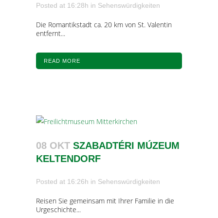
Posted at 16:28h
in
Sehenswürdigkeiten
Die Romantikstadt ca. 20 km von St. Valentin
entfernt...
READ MORE
08 OKT
SZABADTÉRI MÚZEUM
KELTENDORF
Posted at 16:26h
in
Sehenswürdigkeiten
Reisen Sie gemeinsam mit Ihrer Familie in die
Urgeschichte...