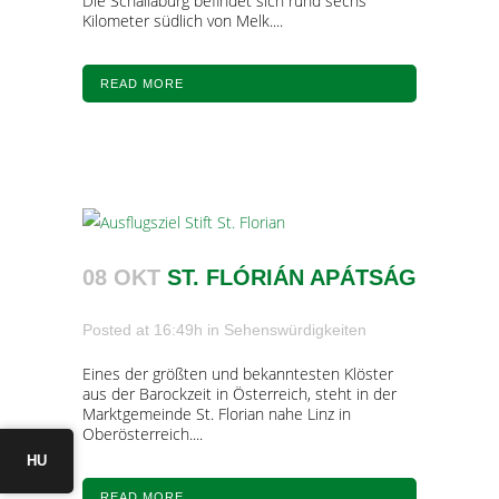
Die Schallaburg befindet sich rund sechs
Kilometer südlich von Melk....
READ MORE
08 OKT
ST. FLÓRIÁN APÁTSÁG
Posted at 16:49h
in
Sehenswürdigkeiten
Eines der größten und bekanntesten Klöster
aus der Barockzeit in Österreich, steht in der
Marktgemeinde St. Florian nahe Linz in
Oberösterreich....
HU
READ MORE