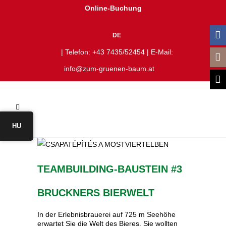
Online-Buchung
DE
| Telefon:
+43 7435/52454
| E-Mail:
info@zum-gruenen-baum.at
HU
TEAMBUILDING-BAUSTEIN #3
BRUCKNERS BIERWELT
In der Erlebnisbrauerei auf 725 m Seehöhe
erwartet Sie die Welt des Bieres. Sie wollten