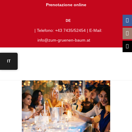
Prenotazione online
DE
| Telefono:
+43 7435/52454
| E-Mail:
info@zum-gruenen-baum.at
IT