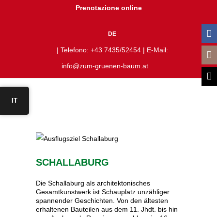
Prenotazione online
DE
| Telefono:
+43 7435/52454
| E-Mail:
info@zum-gruenen-baum.at
IT
SCHALLABURG
Die Schallaburg als architektonisches
Gesamtkunstwerk ist Schauplatz unzähliger
spannender Geschichten. Von den ältesten
erhaltenen Bauteilen aus dem 11. Jhdt. bis hin